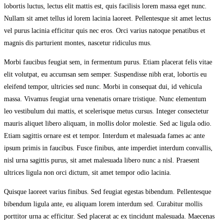
lobortis luctus, lectus elit mattis est, quis facilisis lorem massa eget nunc.
Nullam sit amet tellus id lorem lacinia laoreet. Pellentesque sit amet lectus
vel purus lacinia efficitur quis nec eros. Orci varius natoque penatibus et
magnis dis parturient montes, nascetur ridiculus mus.
Morbi faucibus feugiat sem, in fermentum purus. Etiam placerat felis vitae
elit volutpat, eu accumsan sem semper. Suspendisse nibh erat, lobortis eu
eleifend tempor, ultricies sed nunc. Morbi in consequat dui, id vehicula
massa. Vivamus feugiat urna venenatis ornare tristique. Nunc elementum
leo vestibulum dui mattis, et scelerisque metus cursus. Integer consectetur
mauris aliquet libero aliquam, in mollis dolor molestie. Sed ac ligula odio.
Etiam sagittis ornare est et tempor. Interdum et malesuada fames ac ante
ipsum primis in faucibus. Fusce finibus, ante imperdiet interdum convallis,
nisl urna sagittis purus, sit amet malesuada libero nunc a nisl. Praesent
ultrices ligula non orci dictum, sit amet tempor odio lacinia.
Quisque laoreet varius finibus. Sed feugiat egestas bibendum. Pellentesque
bibendum ligula ante, eu aliquam lorem interdum sed. Curabitur mollis
porttitor urna ac efficitur. Sed placerat ac ex tincidunt malesuada. Maecenas