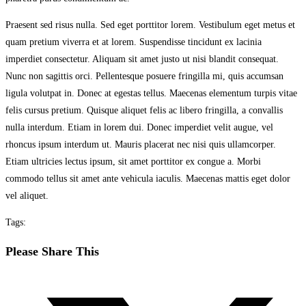
Praesent sed risus nulla. Sed eget porttitor lorem. Vestibulum eget metus et
quam pretium viverra et at lorem. Suspendisse tincidunt ex lacinia
imperdiet consectetur. Aliquam sit amet justo ut nisi blandit consequat.
Nunc non sagittis orci. Pellentesque posuere fringilla mi, quis accumsan
ligula volutpat in. Donec at egestas tellus. Maecenas elementum turpis vitae
felis cursus pretium. Quisque aliquet felis ac libero fringilla, a convallis
nulla interdum. Etiam in lorem dui. Donec imperdiet velit augue, vel
rhoncus ipsum interdum ut. Mauris placerat nec nisi quis ullamcorper.
Etiam ultricies lectus ipsum, sit amet porttitor ex congue a. Morbi
commodo tellus sit amet ante vehicula iaculis. Maecenas mattis eget dolor
vel aliquet.
Tags:
Diesen
Please Share This
Inhalt
Öffnet
teilen
in