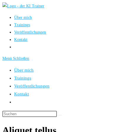
Zum
Inhalt
Über mich
springen
Trainings
Veröffentlichungen
Kontakt
Menü
Schließen
Über mich
Trainings
Veröffentlichungen
Kontakt
Aliquet tellus