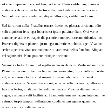
sit amet imperdiet risus, sed hendrerit eros. Etiam vestibulum, massa ac
malesuada rhoncus, mi leo luctus nulla, quis finibus urna metus a arcu.
Vestibulum a mauris volutpat, aliquet tellus non, vestibulum lorem.
Sed id rutrum nulla. Phasellus ornare, libero nec placerat tincidunt, odio
velit dignissim felis, eget lobortis est ipsum pulvinar diam. Orci varius
natoque penatibus et magnis dis parturient montes, nascetur ridiculus mus.
Praesent dignissim pharetra justo, eget molestie ex lobortis eget. Vivamus
scelerisque urna vitae orci vulputate, ut accumsan tellus faucibus. Aliquam
vel sagittis nisi. Nunc posuere tristique tincidunt.
Vivamus a tortor lorem. Sed sagittis in leo eu rhoncus. Morbi sed mi turpis.
Phasellus tincidunt, libero in fermentum consectetur, tortor nulla vulputate
elit, ac accumsan tortor ex at mauris. In vitae pulvinar mi, sit amet
malesuada ipsum. Suspendisse aliquet, eros nec efficitur mollis, tellus eros
faucibus lectus, ut aliquam leo odio vel mauris. Vivamus dictum metus
augue, a aliquam velit facilisis ac. In molestie urna non augue interdum, vel
euismod turpis tempus. Pellentesque condimentum egestas quam, nec
pharetra purus condimentum ac.