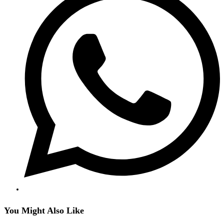
neuen
Fenster
You Might Also Like