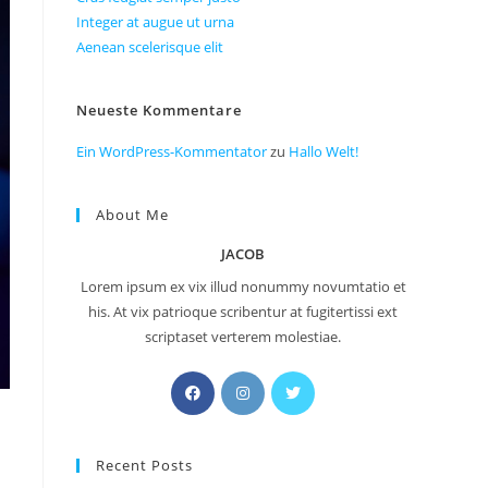
Integer at augue ut urna
Aenean scelerisque elit
Neueste Kommentare
Ein WordPress-Kommentator
zu
Hallo Welt!
About Me
JACOB
Lorem ipsum ex vix illud nonummy novumtatio et
his. At vix patrioque scribentur at fugitertissi ext
scriptaset verterem molestiae.
Opens
Opens
Opens
in
in
in
a
a
a
Recent Posts
new
new
new