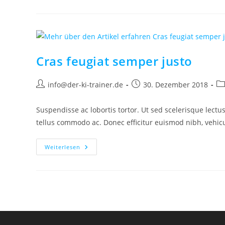
Elit
Cras feugiat semper justo
Beitrags-
Beitrag
Be
info@der-ki-trainer.de
30. Dezember 2018
Autor:
veröffentlicht:
Ka
Suspendisse ac lobortis tortor. Ut sed scelerisque lectus
tellus commodo ac. Donec efficitur euismod nibh, vehi
Cras
Weiterlesen
Feugiat
Semper
Justo