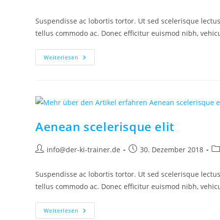
Autor:
veröffentlicht:
Ka
Suspendisse ac lobortis tortor. Ut sed scelerisque lectus
tellus commodo ac. Donec efficitur euismod nibh, vehi
Vel
Weiterlesen
Blandit
Libero
Sodales
Aenean scelerisque elit
Beitrags-
Beitrag
Be
info@der-ki-trainer.de
30. Dezember 2018
Autor:
veröffentlicht:
Ka
Suspendisse ac lobortis tortor. Ut sed scelerisque lectus
tellus commodo ac. Donec efficitur euismod nibh, vehi
Aenean
Weiterlesen
Scelerisque