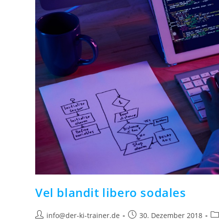
Vel blandit libero sodales
Beitrags-
Beitrag
Be
info@der-ki-trainer.de
30. Dezember 2018