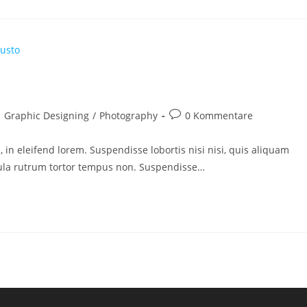
itrags-
Beitrags-
Graphic Designing
/
Photography
0 Kommentare
tegorie:
Kommentare:
, in eleifend lorem. Suspendisse lobortis nisi nisi, quis aliquam
cula rutrum tortor tempus non. Suspendisse…