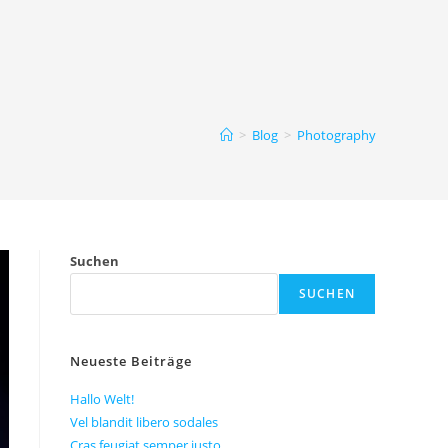
>
Blog
>
Photography
Suchen
SUCHEN
Neueste Beiträge
Hallo Welt!
Vel blandit libero sodales
Cras feugiat semper justo