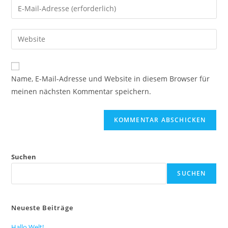
Gib
oder
deine
Benutzernamen
E-
Gib
zum
Mail-
deine
Kommentieren
Adresse
Website-
ein
zum
URL
Name, E-Mail-Adresse und Website in diesem Browser für
Kommentieren
ein
meinen nächsten Kommentar speichern.
ein
(optional)
Suchen
SUCHEN
Neueste Beiträge
Hallo Welt!