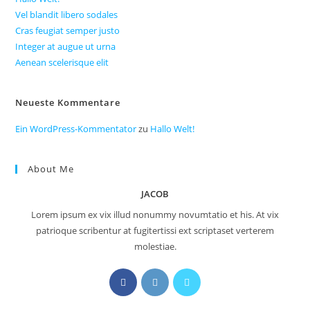
Vel blandit libero sodales
Cras feugiat semper justo
Integer at augue ut urna
Aenean scelerisque elit
Neueste Kommentare
Ein WordPress-Kommentator
zu
Hallo Welt!
About Me
JACOB
Lorem ipsum ex vix illud nonummy novumtatio et his. At vix
patrioque scribentur at fugitertissi ext scriptaset verterem
molestiae.
Opens
Opens
Opens
in
in
in