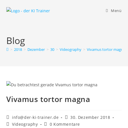
Zum
Inhalt
Menü
springen
Blog
>
2018
>
Dezember
>
30
>
Videography
>
Vivamus tortor magna
Vivamus tortor magna
Beitrags-
Beitrag
info@der-ki-trainer.de
30. Dezember 2018
Autor:
veröffentlicht:
Beitrags-
Beitrags-
Videography
0 Kommentare