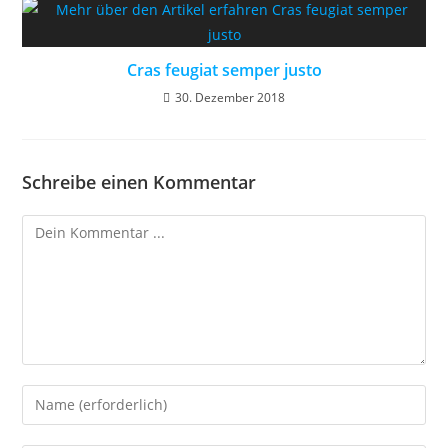
Cras feugiat semper justo
30. Dezember 2018
Schreibe einen Kommentar
Kommentieren
Gib
deinen
Namen