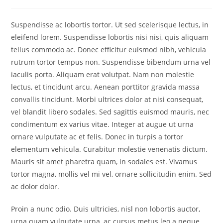
Kategorie:
Kommentare:
Suspendisse ac lobortis tortor. Ut sed scelerisque lectus, in
eleifend lorem. Suspendisse lobortis nisi nisi, quis aliquam
tellus commodo ac. Donec efficitur euismod nibh, vehicula
rutrum tortor tempus non. Suspendisse bibendum urna vel
iaculis porta. Aliquam erat volutpat. Nam non molestie
lectus, et tincidunt arcu. Aenean porttitor gravida massa
convallis tincidunt. Morbi ultrices dolor at nisi consequat,
vel blandit libero sodales. Sed sagittis euismod mauris, nec
condimentum ex varius vitae. Integer at augue ut urna
ornare vulputate ac et felis. Donec in turpis a tortor
elementum vehicula. Curabitur molestie venenatis dictum.
Mauris sit amet pharetra quam, in sodales est. Vivamus
tortor magna, mollis vel mi vel, ornare sollicitudin enim. Sed
ac dolor dolor.
Proin a nunc odio. Duis ultricies, nisl non lobortis auctor,
urna quam vulputate urna, ac cursus metus leo a neque.