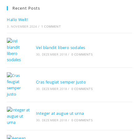
a
a
a
Recent Posts
new
new
new
tab
tab
tab
Hallo Welt!
3. NOVEMBER 2024
/
1 COMMENT
Vel blandit libero sodales
30. DEZEMBER 2018
/
0 COMMENTS
Cras feugiat semper justo
30. DEZEMBER 2018
/
0 COMMENTS
Integer at augue ut urna
30. DEZEMBER 2018
/
0 COMMENTS