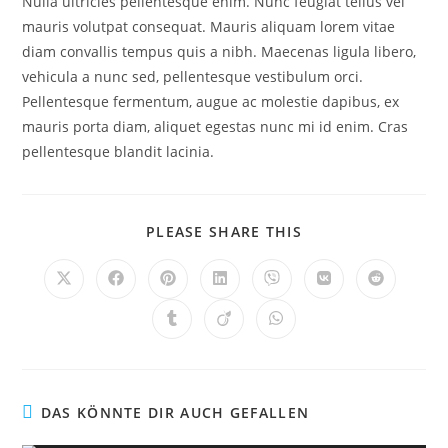
Nulla ultricies pellentesque enim. Nunc feugiat tellus vel
mauris volutpat consequat. Mauris aliquam lorem vitae
diam convallis tempus quis a nibh. Maecenas ligula libero,
vehicula a nunc sed, pellentesque vestibulum orci.
Pellentesque fermentum, augue ac molestie dapibus, ex
mauris porta diam, aliquet egestas nunc mi id enim. Cras
pellentesque blandit lacinia.
DIESEN
PLEASE SHARE THIS
INHALT
TEILEN
Öffnet
Öffnet
Öffnet
Öffnet
Öffnet
Öffnet
Öffnet
in
in
in
in
in
in
in
einem
einem
einem
einem
einem
einem
einem
Öffnet
Öffnet
Öffnet
neuen
neuen
neuen
neuen
neuen
neuen
neuen
in
in
in
Fenster
Fenster
Fenster
Fenster
Fenster
Fenster
Fenster
einem
einem
einem
neuen
neuen
neuen
Fenster
Fenster
Fenster
DAS KÖNNTE DIR AUCH GEFALLEN